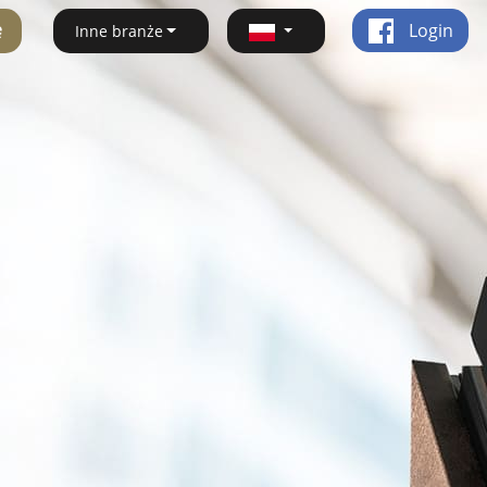
ę
Login
Inne branże