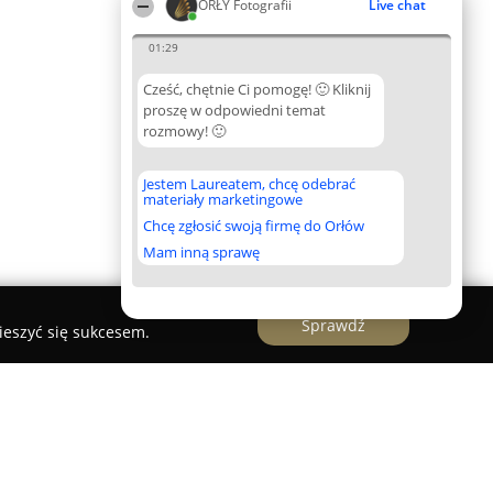
ORŁY Fotografii
Live chat
01:29
Cześć, chętnie Ci pomogę! 🙂 Kliknij
proszę w odpowiedni temat
rozmowy! 🙂
Jestem Laureatem, chcę odebrać
materiały marketingowe
Chcę zgłosić swoją firmę do Orłów
Mam inną sprawę
Sprawdź
ieszyć się sukcesem.