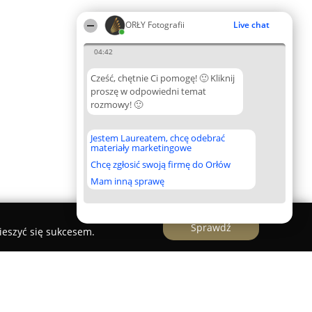
ORŁY Fotografii
Live chat
04:42
Cześć, chętnie Ci pomogę! 🙂 Kliknij
proszę w odpowiedni temat
rozmowy! 🙂
Jestem Laureatem, chcę odebrać
materiały marketingowe
Chcę zgłosić swoją firmę do Orłów
Mam inną sprawę
Sprawdź
ieszyć się sukcesem.