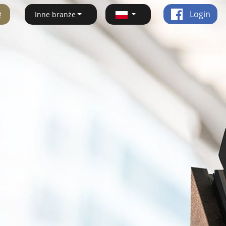
ę
Login
Inne branże